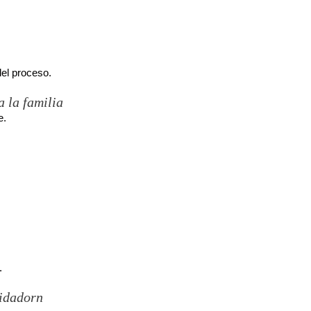
el proceso.
 la familia
e.
.
uidadorn